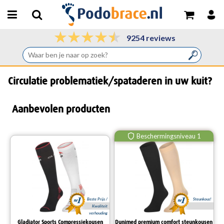
9254 reviews
Circulatie problematiek/spataderen in uw kuit?
Aanbevolen producten
Beschermingsniveau 1
Beste Prijs /
Steunkous!
Kwaliteit
verhouding
Gladiator Sports Compressiekousen
Dunimed premium comfort steunkousen