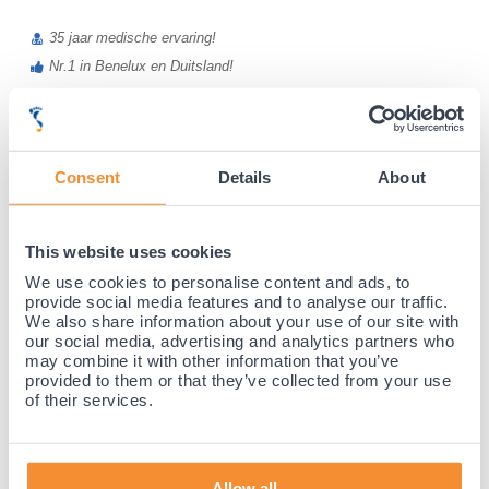
35 jaar medische ervaring!
Nr.1 in Benelux en Duitsland!
Gratis verzending vanaf €50,-
Voor 21:30 besteld, morgen thuis!
Gratis retourneren en 14 dagen uitproberen!
Consent
Details
About
Achteraf betalen mogelijk! Nergens goedkoper!
This website uses cookies
We use cookies to personalise content and ads, to
provide social media features and to analyse our traffic.
We also share information about your use of our site with
our social media, advertising and analytics partners who
may combine it with other information that you’ve
provided to them or that they’ve collected from your use
of their services.
Allow all