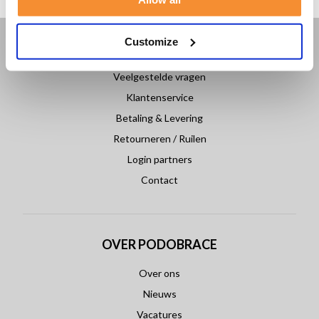
Customize
KLANTENSERVICE
Veelgestelde vragen
Klantenservice
Betaling & Levering
Retourneren / Ruilen
Login partners
Contact
OVER PODOBRACE
Over ons
Nieuws
Vacatures