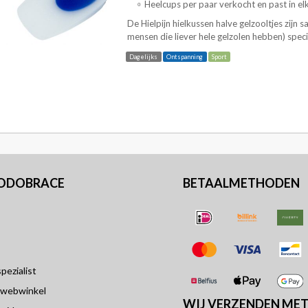
Heelcups per paar verkocht en past in el
De
Hielpijn hielkussen halve
gelzooltjes
zijn s
mensen die liever hele gelzolen hebben) specia
Dagelijks
Ontspanning
Sport
PODOBRACE
BETAALMETHODEN
ezialist
 webwinkel
WIJ VERZENDEN ME