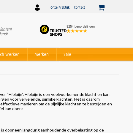
Onze Praktijk
Contact
9254 beoordelingen
lanten!
Winnaar
Beslist Webshop
land!
Award voor beste service!
ch werken
Merken
Sale
 “Hielpijn”. Hielpijn is een veelvoorkomende klacht en kan
rgen voor vervelende, pijnlijke klachten. Het is daarom
r effectieve manieren om de pijnlijke klachten te bestrijden en
iel kan doen:
k is door een langdurig aanhoudende overbelasting op de