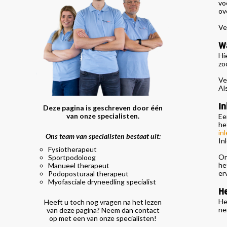
vo
ov
Ve
Wa
Hi
zo
Ve
Al
In
Deze pagina is geschreven door één
van onze specialisten.
Ee
he
in
Ons team van specialisten bestaat uit:
In
Fysiotherapeut
On
Sportpodoloog
he
Manueel therapeut
er
Podoposturaal therapeut
Myofasciale dryneedling specialist
He
He
Heeft u toch nog vragen na het lezen
ne
van deze pagina? Neem dan contact
op met een van onze specialisten!