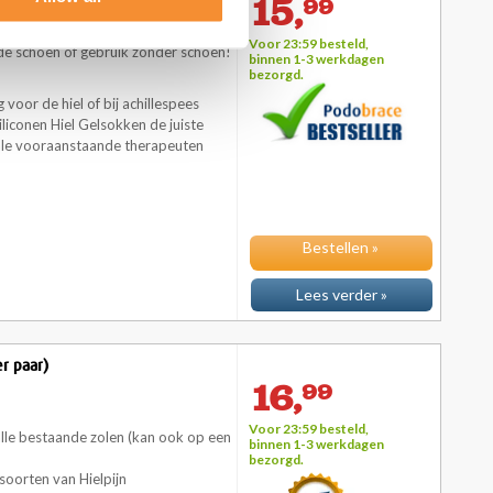
15,
99
Voor 23:59 besteld,
de schoen of gebruik zonder schoen!
binnen 1-3 werkdagen
bezorgd.
oor de hiel of bij achillespees
iconen Hiel Gelsokken de juiste
nale vooraanstaande therapeuten
Bestellen »
Lees verder »
er paar)
16,
99
Voor 23:59 besteld,
alle bestaande zolen (kan ook op een
binnen 1-3 werkdagen
bezorgd.
 soorten van
Hielpijn