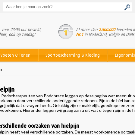
voor 23:00 uur besteld,
Al meer dan
2.500.000
tevreden k
huis, ook op zondag!
Nr.1
in Nederland, België en Duits
Voeten & Tenen
Sportbescherming & Kleding
Ergonomis
jn
elpijn
 Podotherapeuten van Podobrace leggen op deze pagina wat meer uit over
orkomen door verschillende onderliggende redenen. Pijn in de hiel kan zo
grijpelijk dat u vragen heeft. Gelukkig zijn er makkelijk, goedkope en zee
 voorkomen. Hieronder leggen wij graag aan u uit wat u tegen pijn in de h
rschillende oorzaken van hielpijn
elpijn heeft veel verschillende oorzaken. De meest voorkomende oorzaa