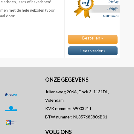
ke schoen, laars of hakschoen!
(Halve)
Hielpijn
amen met de hele gelzolen (voor
al door...
hielkussens
Bestellen »
Lees verder »
ONZE GEGEVENS
Julianaweg 206A, Dock 3, 1131DL,
Volendam
KVK nummer: 69003211
BTW nummer: NL857685806B01
VOLG ONS
T